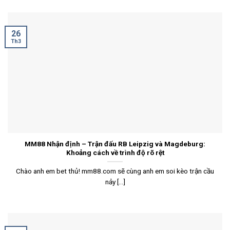
26
Th3
MM88 Nhận định – Trận đấu RB Leipzig và Magdeburg:
Khoảng cách về trình độ rõ rệt
Chào anh em bet thủ! mm88.com sẽ cùng anh em soi kèo trận cầu
nảy [...]