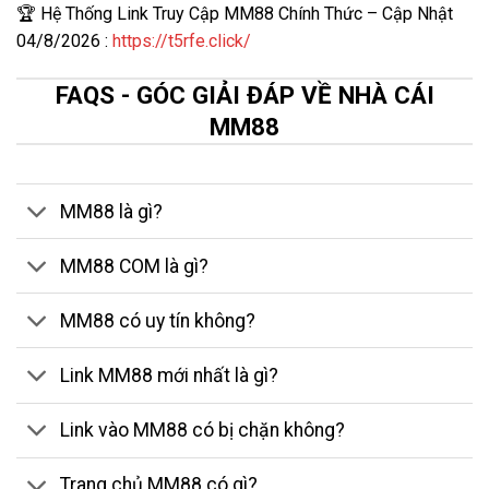
🏆 Hệ Thống Link Truy Cập MM88 Chính Thức – Cập Nhật
04
/8/2026
:
https://t5rfe.click/
FAQS - GÓC GIẢI ĐÁP VỀ NHÀ CÁI
MM88
MM88 là gì?
MM88 COM là gì?
MM88 có uy tín không?
Link MM88 mới nhất là gì?
Link vào MM88 có bị chặn không?
Trang chủ MM88 có gì?