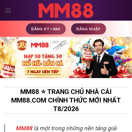
Chuyển
đến
nội
dung
ĐĂNG KÝ +88K
ĐĂNG NHẬP
MM88 ⭐️ TRANG CHỦ NHÀ CÁI
MM88.COM CHÍNH THỨC MỚI NHẤT
T8/2026
MM88
là một trong những nền tảng giải