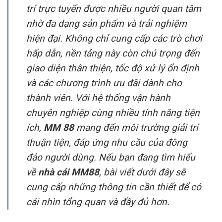
trí trực tuyến được nhiều người quan tâm
nhờ đa dạng sản phẩm và trải nghiệm
hiện đại. Không chỉ cung cấp các trò chơi
hấp dẫn, nền tảng này còn chú trọng đến
giao diện thân thiện, tốc độ xử lý ổn định
và các chương trình ưu đãi dành cho
thành viên. Với hệ thống vận hành
chuyên nghiệp cùng nhiều tính năng tiện
ích,
MM 88
mang đến môi trường giải trí
thuận tiện, đáp ứng nhu cầu của đông
đảo người dùng. Nếu bạn đang tìm hiểu
về
nhà cái MM88
, bài viết dưới đây sẽ
cung cấp những thông tin cần thiết để có
cái nhìn tổng quan và đầy đủ hơn.