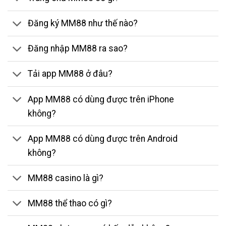
Đăng ký MM88 như thế nào?
Đăng nhập MM88 ra sao?
Tải app MM88 ở đâu?
App MM88 có dùng được trên iPhone
không?
App MM88 có dùng được trên Android
không?
MM88 casino là gì?
MM88 thể thao có gì?