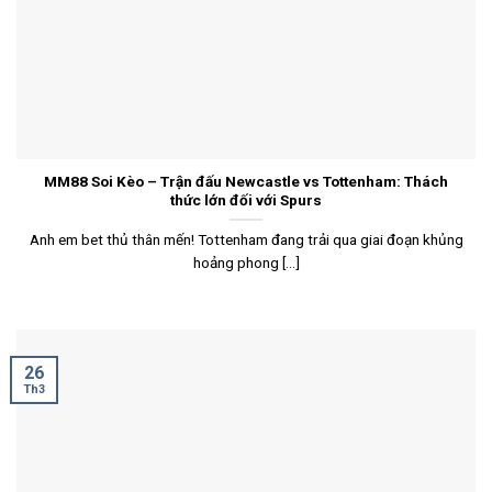
MM88 Soi Kèo – Trận đấu Newcastle vs Tottenham: Thách
thức lớn đối với Spurs
Anh em bet thủ thân mến! Tottenham đang trải qua giai đoạn khủng
hoảng phong [...]
26
Th3